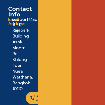
Contact
Info
Email
support@admeadme.co
Address
8 FI.
Rajapark
Building
Asok
Montri
Rd,
Khlong
Toei
Nuea
Watthana,
Bangkok
10110
Call
Us