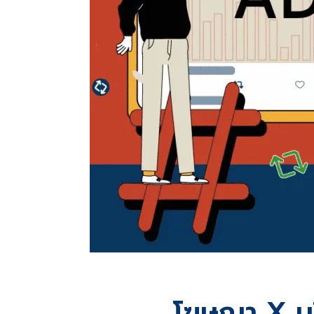
โฆษณา X บริ