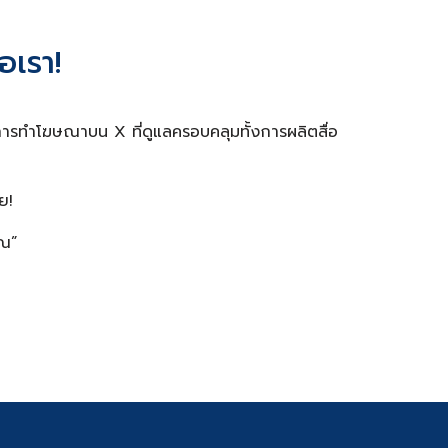
อเรา!
ารทำโฆษณาบน X ที่ดูแลครอบคลุมทั้งการผลิตสื่อ
ย!
ุณ”