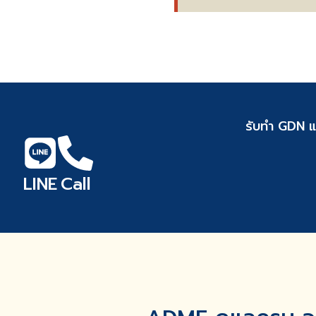
รับทำ GDN แ
LINE
Call