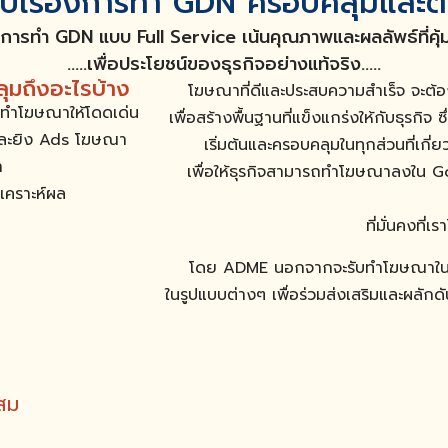
เรื่องการทำ GDN ครอบคลุมและตอ
ิการทำ GDN แบบ Full Service เน้นคุณภาพและผลลัพธ์ที่คุ้ม
…..เพื่อประโยชน์ของธุรกิจอย่างแท้จริง…..
มถึงอะไรบ้าง
โฆษณาที่ดีและประสบความสำเร็จ จะต้อ
ทำโฆษณาให้โดดเด่น
เพื่อสร้างพื้นฐานที่แข็งแกร่งให้กับธุรกิจ
ะยิง Ads โฆษณา
เริ่มต้นและครอบคลุมในทุกส่วนที่
ำ
เพื่อให้ธุรกิจสามารถทำโฆษณาลงใน 
เคราะห์ผล
ที่มั่นคงที่
โดย ADME นอกจากจะรับทำโฆษณาในร
ในรูปแบบต่างๆ เพื่อร่วมส่งเสริมและผลักดั
สม