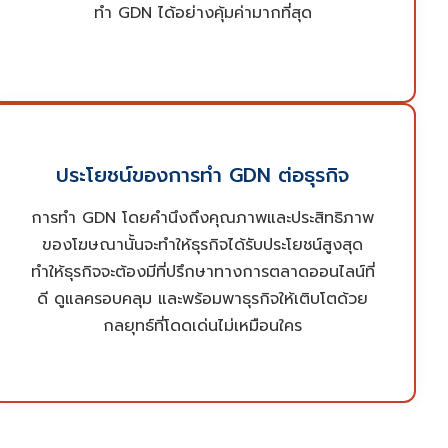
ค่าโฆษณาเมื่อโฆษณาแสดงผลครบ 1,000 ครั้ง (ไม่
ทำ GDN ได้อย่างคุ้มค่ามากที่สุด
ว่าจะมีการคลิกหรือไม่มีก็ตาม)
ซึ่งหากธุรกิจเลือกที่ปรึกษาที่ดี และทำ GDN ได้อย่าง
ประโยชน์ของการทำ GDN ต่อธุรกิจ
มีประสิทธิภาพ จะทำให้ได้รับประโยชน์ต่างๆ เหล่านี้
การทำ GDN โดยคำนึงถึงคุณภาพและประสิทธิภาพ
สร้างการจดจำให้กับธุรกิจได้ง่ายผ่านโฆษณาที่แสดง
ของโฆษณานั้นจะทำให้ธุรกิจได้รับประโยชน์สูงสุด
ความเป็นเอกลักษณ์ , สามารถทำ Remarketing
ทำให้ธุรกิจจะต้องมีที่ปรึกษาทางการตลาดออนไลน์ที่
ให้ลูกค้าเห็นโฆษณาผ่านหลากหลายเว็บไซต์, ช่วย
ดี ดูแลครอบคลุม และพร้อมพาธุรกิจให้เติบโตด้วย
เพิ่มฐานลูกค้าและเข้าถึงกลุ่มเป้าหมายได้อย่างกว้าง
กลยุทธ์ที่โดดเด่นไม่เหมือนใคร
ขวาง เป็นต้น