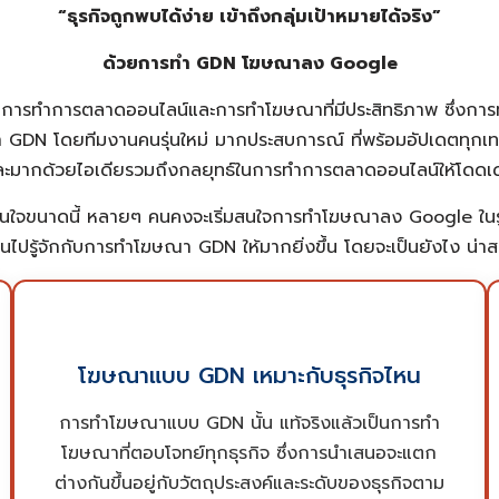
“ธุรกิจถูกพบได้ง่าย เข้าถึงกลุ่มเป้าหมายได้จริง”
ด้วยการทำ GDN โฆษณาลง Google
บการทำการตลาดออนไลน์และการทำโฆษณาที่มีประสิทธิภาพ ซึ่งการ
ทำ GDN
โดยทีมงานคนรุ่นใหม่ มากประสบการณ์ ที่พร้อมอัปเดตท
ละมากด้วยไอเดียรวมถึงกลยุทธ์ในการทำการตลาดออนไลน์ให้โดดเด
นใจขนาดนี้ หลายๆ คนคงจะเริ่มสนใจการทำโฆษณาลง Google ใน
ไปรู้จักกับการทำ
โฆษณา GDN
ให้มากยิ่งขึ้น โดยจะเป็นยังไง น่
ธุรกิจที่จำเป็นจะต้องทำโฆษณา GDN นั้น ได้แก่
ธุรกิจที่ต้องการสร้างการรับรู้กับกลุ่มเป้าหมาย ธุรกิจ
โฆษณาแบบ GDN เหมาะกับธุรกิจไหน
ที่ต้องการขายของออนไลน์ ธุรกิจที่ต้องการเชื่อม
การทำโฆษณาแบบ GDN นั้น แท้จริงแล้วเป็นการทำ
โยงกลุ่มเป้าหมายเข้าสู่หน้า Landing Page หรือ
โฆษณาที่ตอบโจทย์ทุกธุรกิจ ซึ่งการนำเสนอจะแตก
เว็บไซต์ของธุรกิจ ซึ่ง ADME นั้น ไม่ใช่แค่รับทำ GDN
ต่างกันขึ้นอยู่กับวัตถุประสงค์และระดับของธุรกิจตาม
สำหรับธุรกิจเหล่านี้เท่านั้น เพราะไม่ว่าธุรกิจในรูปแบบ