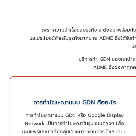
เพราะความสำเร็จของธุรกิจ จะต้องมาพร้อมกั
และประโยชน์สำหรับธุรกิจมากมาย ADME จึงได้
รับ
แ
บริการทำ GDN ของเราน่าส
ADME จึงขอพาทุกคน
ซึ่งจะสามารถเข้าถึงผู้ใช้งานทั่วโลกได้อย่างแม่นยำ
ตามการวิเคราะห์ เลือกรูปแบบ และกำหนดประเภท
การทำโฆษณาแบบ GDN คืออะไร
ของเว็บไซต์ที่เหมาะสมกับความต้องการของกลุ่มเป้า
หมาย ซึ่งการทำโฆษณาในรูปแบบนี้นั้นเป็นการทำ
การทำโฆษณาแบบ GDN หรือ Google Display
โฆษณาที่ทรงพลัง เนื่องจากเป็นการเข้าถึงกลุ่มผู้ใช้
Network เป็นการทำโฆษณาในรูปแบบต่างๆ เพื่อ
งานบน Search Engine รายใหญ่ที่ไม่มีใครไม่รู้จัก
เผยแพร่และเข้าถึงกลุ่มเป้าหมายผ่านการนำเสนอบน