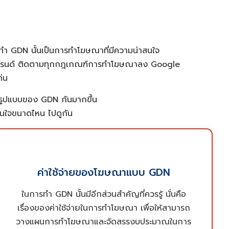
ทำ GDN นั้นเป็นการทำโฆษณาที่มีความน่าสนใจ
ุกเทรนด์ ติดตามทุกกฎเกณฑ์การทำโฆษณาลง Google
่น
รูปแบบของ GDN กันมากขึ้น
าสนใจขนาดไหน ไปดูกัน
ค่าใช้จ่ายในการทำ GDN นั้น เราขอแบ่งเป็น 2 รูป
ค่าใช้จ่ายของโฆษณาแบบ GDN
แบบหลักๆ ด้วยกัน คือ CPC (Cost Per Click)
เป็นการจ่ายค่าโฆษณาเมื่อมีผู้ใช้งานมาคลิก
ในการทำ GDN นั้นมีอีกส่วนสำคัญที่ควรรู้ นั่นคือ
โฆษณา(จ่าย 1 ครั้ง ต่อ 1 คลิก) กับ vCPM (Cost
เรื่องของค่าใช้จ่ายในการทำโฆษณา เพื่อให้สามารถ
Per Thousand Viewable Impressions) การจ่าย
วางแผนการทำโฆษณาและจัดสรรงบประมาณในการ