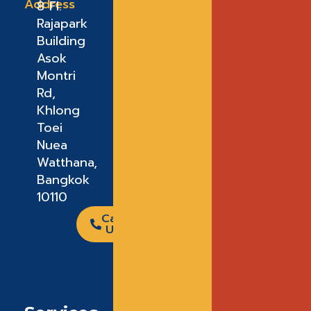
Address
8 FI.
Rajapark
Building
Asok
Montri
Rd,
Khlong
Toei
Nuea
Watthana,
Bangkok
10110
Call
Us