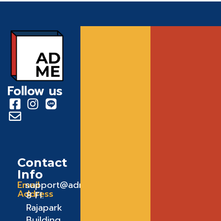
Follow us
Contact
Info
Email
support@admeadme.co
Address
8 FI.
Rajapark
Building