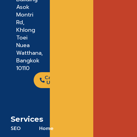
Asok
Montri
Rd,
Khlong
Toei
Nuea
Watthana,
Bangkok
10110
Call
Us
Services
SEO
Home