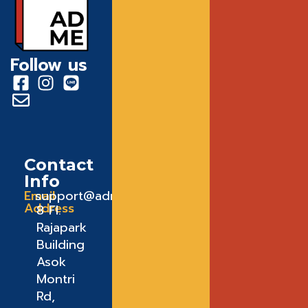
Follow us
Contact
Info
Email
support@admeadme.co
Address
8 FI.
Rajapark
Building
Asok
Montri
Rd,