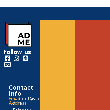
Follow us
Contact
Info
Email
support@admeadme.co
Address
8 FI.