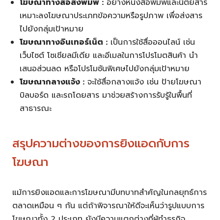
โฆษณาทางสื่อสิ่งพิมพ์ :
อย่างหนังสือพิมพ์และนิตยสาร
เหมาะลงโฆษณาประเภทข้อความหรือรูปภาพ เพื่อส่งสาร
ไปยังกลุ่มเป้าหมาย
โฆษณาทางอินเทอร์เน็ต :
เป็นการใช้สื่อออนไลน์ เช่น
เว็บไซต์ โซเชียลมีเดีย และอีเมลในการโปรโมตสินค้า นำ
เสนอส่วนลด หรือโปรโมชันพิเศษไปยังกลุ่มเป้าหมาย
โฆษณากลางแจ้ง :
จะใช้สื่อกลางแจ้ง เช่น ป้ายโฆษณา
บิลบอร์ด และรถโดยสาร มาช่วยสร้างการรับรู้ในพื้นที่
สาธารณะ
สรุปความต่างของการยิงแอดกับการ
โฆษณา
แม้การยิงแอดและการโฆษณามีบทบาทสำคัญในกลยุทธ์การ
ตลาดเหมือน ๆ กัน แต่ถ้าพิจารณาให้ดีจะเห็นว่ารูปแบบการ
โฆษณาทั้ง 2 ประเภท ยังมีความแตกต่างที่ผู้ทำธุรกิจ