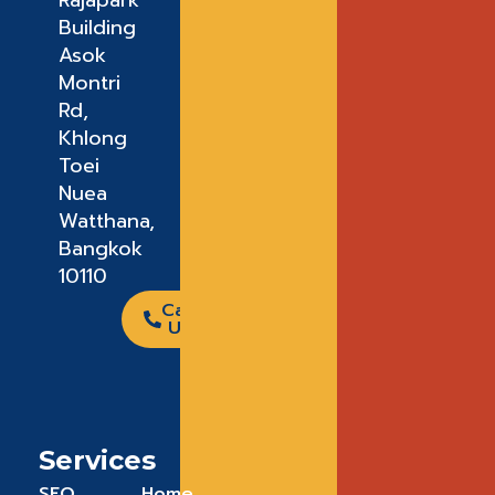
Rajapark
Building
Asok
Montri
Rd,
Khlong
Toei
Nuea
Watthana,
Bangkok
10110
Call
Us
Services
SEO
Home