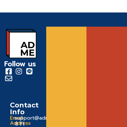
Follow us
Contact
Info
Email
support@admeadme.co
Address
8 FI.