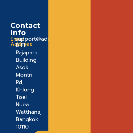
Contact
Info
Email
support@admeadme.co
Address
8 FI.
Rajapark
Building
Asok
Montri
Rd,
Khlong
Toei
Nuea
Watthana,
Bangkok
10110