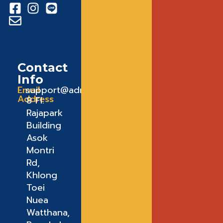
Contact
Info
Email
support@admeadme.co
Address
8 FI.
Rajapark
Building
Asok
Montri
Rd,
Khlong
Toei
Nuea
Watthana,