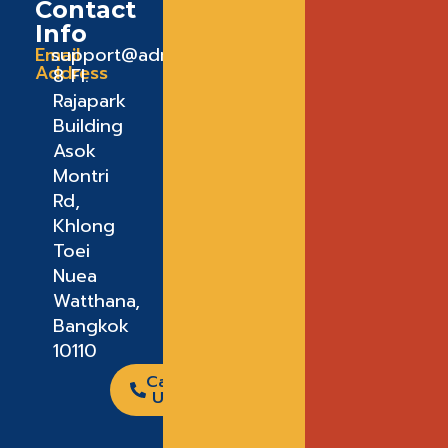
Contact
Info
Email
support@admeadme.co
Address
8 FI.
Rajapark
Building
Asok
Montri
Rd,
Khlong
Toei
Nuea
Watthana,
Bangkok
10110
Call
Us