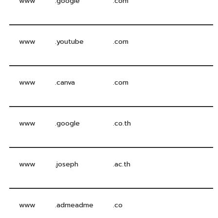
www
.google
.com
www
.youtube
.com
www
.canva
.com
www
.google
.co.th
www
.joseph
.ac.th
www
.admeadme
.co