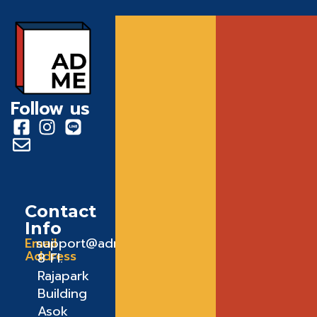
Follow us
Contact
Info
Email
support@admeadme.co
Address
8 FI.
Rajapark
Building
Asok