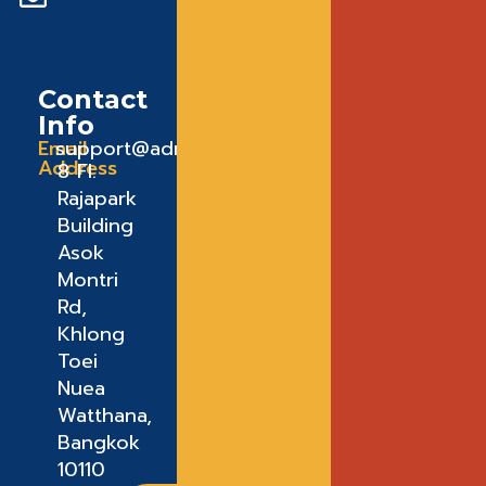
Contact
Info
Email
support@admeadme.co
Address
8 FI.
Rajapark
Building
Asok
Montri
Rd,
Khlong
Toei
Nuea
Watthana,
Bangkok
10110